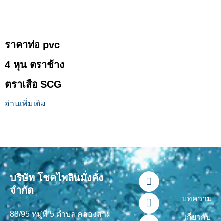
ราคาท่อ pvc
4 หุน ตราช้าง
ตราเสือ SCG
อ่านเพิ่มเติม
F
L
Y
T
I
บริษัท โชคไพลินมั่งคั่ง
a
i
o
i
n
จำกัด
c
n
u
k
s
บทความ
e
e
t
t
t
88/95 หมู่ที่ 5 ตำบล คลองสาม
b
u
o
a
เกี่ยวกับ