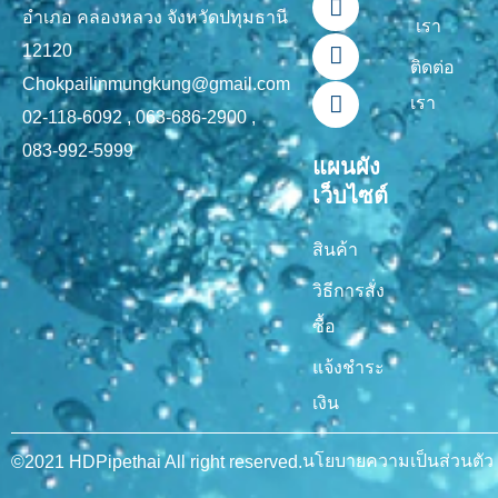
o
b
k
g
อำเภอ คลองหลวง จังหวัดปทุมธานี
เรา
o
e
r
12120
k
a
ติดต่อ
-
m
Chokpailinmungkung@gmail.com
เรา
f
02-118-6092 , 063-686-2900 ,
083-992-5999
แผนผัง
เว็บไซต์
สินค้า
วิธีการสั่ง
ซื้อ
แจ้งชำระ
เงิน
นโยบายความเป็นส่วนตัว
©2021 HDPipethai All right reserved.