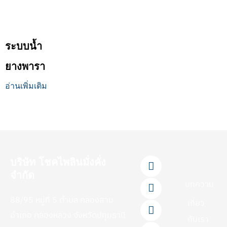
ระบบน้ำ
ยางพารา
อ่านเพิ่มเติม
F
L
Y
T
I
บริษัท โชคไพลินมั่งคั่ง
a
i
o
i
n
จำกัด
c
n
u
k
s
บทความ
e
e
t
t
t
88/95 หมู่ที่ 5 ตำบล คลองสาม
b
u
o
a
เกี่ยว
o
b
k
g
อำเภอ คลองหลวง จังหวัดปทุมธานี
กับเรา
o
e
r