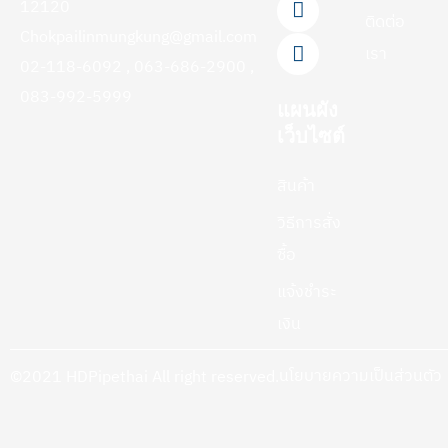
12120
k
a
ติดต่อ
-
m
Chokpailinmungkung@gmail.com
f
เรา
02-118-6092 , 063-686-2900 ,
083-992-5999
แผนผัง
เว็บไซต์
สินค้า
วิธีการสั่ง
ซื้อ
แจ้งชำระ
เงิน
นโยบายความเป็นส่วนตัว
©2021 HDPipethai All right reserved.