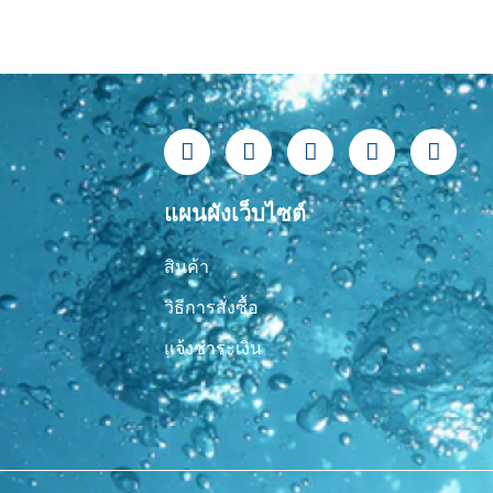
F
L
Y
T
I
a
i
o
i
n
c
n
u
k
s
e
e
t
t
t
แผนผังเว็บไซต์
b
u
o
a
o
b
k
g
สินค้า
o
e
r
k
a
วิธีการสั่งซื้อ
-
m
f
แจ้งชำระเงิน