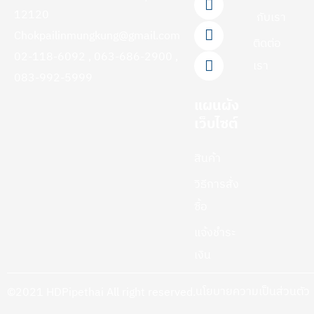
o
b
k
g
12120
กับเรา
o
e
r
Chokpailinmungkung@gmail.com
k
a
ติดต่อ
-
m
02-118-6092 , 063-686-2900 ,
f
เรา
083-992-5999
แผนผัง
เว็บไซต์
สินค้า
วิธีการสั่ง
ซื้อ
แจ้งชำระ
เงิน
นโยบายความเป็นส่วนตัว
©2021 HDPipethai All right reserved.