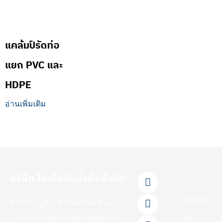
แคล้มป์รัดท่อ
แยก PVC และ
HDPE
อ่านเพิ่มเติม
F
L
Y
T
I
บริษัท โชคไพลินมั่งคั่ง จำกัด
a
i
o
i
n
c
n
u
k
s
บทความ
88/95 หมู่ที่ 5 ตำบล คลองสาม
e
e
t
t
t
b
u
o
a
อำเภอ คลองหลวง จังหวัดปทุมธานี
เกี่ยว