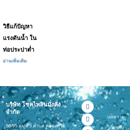
วิธีแก้ปัญหา
แรงดันน้ำ ใน
ท่อประปาต่ำ
อ่านเพิ่มเติม
F
L
Y
T
I
บริษัท โชคไพลินมั่งคั่ง
a
i
o
i
n
จำกัด
c
n
u
k
s
บทความ
e
e
t
t
t
88/95 หมู่ที่ 5 ตำบล คลองสาม
b
u
o
a
เกี่ยวกับ