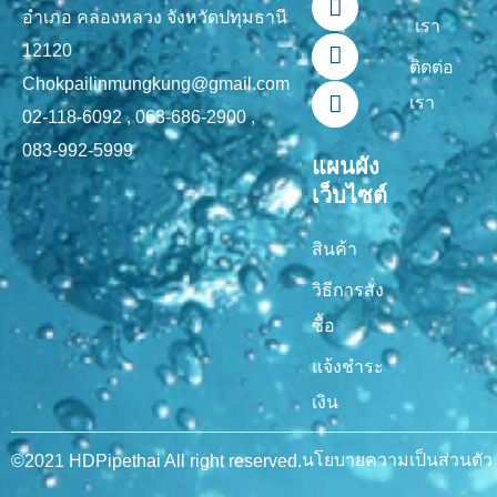
o
b
k
g
อำเภอ คลองหลวง จังหวัดปทุมธานี
เรา
o
e
r
12120
k
a
ติดต่อ
-
m
Chokpailinmungkung@gmail.com
เรา
f
02-118-6092 , 063-686-2900 ,
083-992-5999
แผนผัง
เว็บไซต์
สินค้า
วิธีการสั่ง
ซื้อ
แจ้งชำระ
เงิน
นโยบายความเป็นส่วนตัว
©2021 HDPipethai All right reserved.