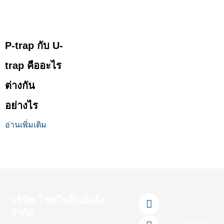
P-trap กับ U-
trap คืออะไร
ต่างกัน
อย่างไร
อ่านเพิ่มเติม
F
L
Y
T
I
บริษัท โชคไพลินมั่งคั่ง
a
i
o
i
n
จำกัด
c
n
u
k
s
บทความ