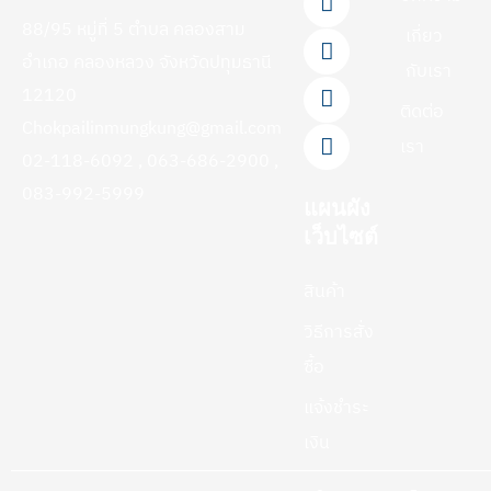
e
e
t
t
t
88/95 หมู่ที่ 5 ตำบล คลองสาม
b
u
o
a
เกี่ยว
o
b
k
g
อำเภอ คลองหลวง จังหวัดปทุมธานี
กับเรา
o
e
r
12120
k
a
ติดต่อ
-
m
Chokpailinmungkung@gmail.com
f
เรา
02-118-6092 , 063-686-2900 ,
083-992-5999
แผนผัง
เว็บไซต์
สินค้า
วิธีการสั่ง
ซื้อ
แจ้งชำระ
เงิน