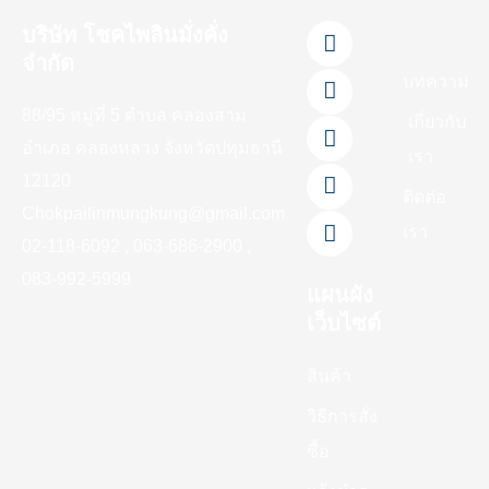
F
L
Y
T
I
บริษัท โชคไพลินมั่งคั่ง
a
i
o
i
n
จำกัด
c
n
u
k
s
บทความ
e
e
t
t
t
88/95 หมู่ที่ 5 ตำบล คลองสาม
b
u
o
a
เกี่ยวกับ
o
b
k
g
อำเภอ คลองหลวง จังหวัดปทุมธานี
เรา
o
e
r
12120
k
a
ติดต่อ
-
m
Chokpailinmungkung@gmail.com
เรา
f
02-118-6092 , 063-686-2900 ,
083-992-5999
แผนผัง
เว็บไซต์
สินค้า
วิธีการสั่ง
ซื้อ