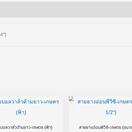
/4")
Price
range:
฿40.00
through
฿225.00
อบอลวาล์วด้ามยาว-เกษตร (ฟ้า)
สายยางอ่อนพีวีซี-เกษตร (ขนาด