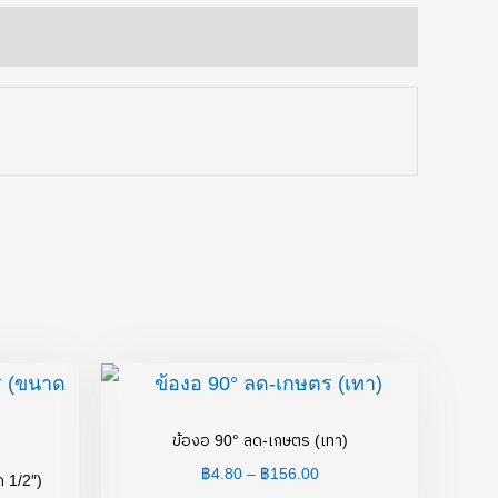
Price
Price
range:
range:
฿749.00
฿4.80
through
through
ข้องอ 90° ลด-เกษตร (เทา)
฿1,605.00
฿156.00
฿
4.80
–
฿
156.00
 1/2″)