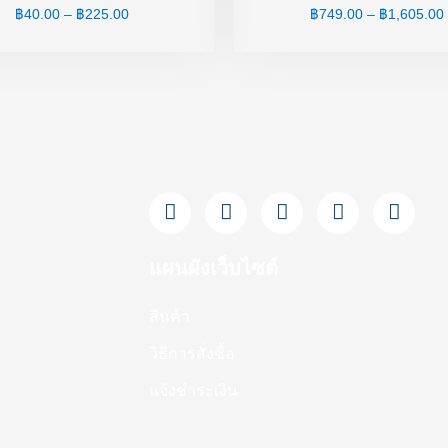
฿
40.00
–
฿
225.00
฿
749.00
–
฿
1,605.00
F
L
Y
T
I
a
i
o
i
n
c
n
u
k
s
e
e
t
t
t
แผนผังเว็บไซต์
b
u
o
a
o
b
k
g
สินค้า
o
e
r
k
a
วิธีการสั่งซื้อ
-
m
f
แจ้งชำระเงิน