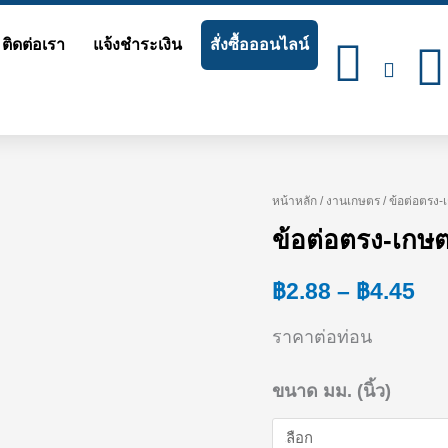
ติดต่อเรา
แจ้งชำระเงิน
สั่งซื้อออนไลน์
หน้าหลัก
/
งานเกษตร
/ ข้อต่อตรง-
จำนวน
Pri
ข้อต่อตรง-เกษต
ข้อ
ra
ต่อ
฿
2.88
–
฿
4.45
฿2
ตรง-
ราคาต่อท่อน
th
เกษตร
(เทา)
฿4
ขนาด มม. (นิ้ว)
ชิ้น