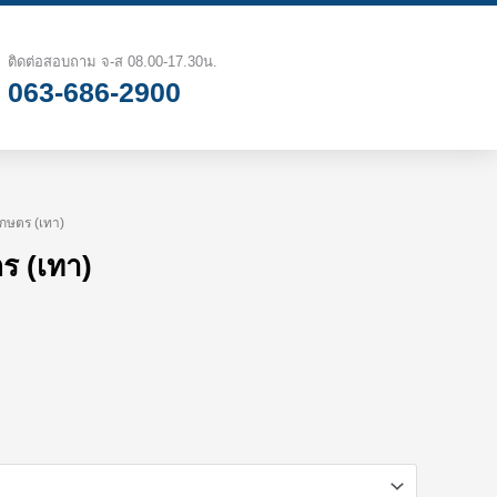
฿2.88
through
ติดต่อสอบถาม จ-ส 08.00-17.30น.
063-686-2900
฿4.45
เกษตร (เทา)
ce
ร (เทา)
nge:
.88
rough
.45